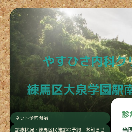
やすひさ内科ク
練馬区大泉学園駅南
診
ネット予約開始
当
診療状況・練馬区民健診の予約 お知らせ