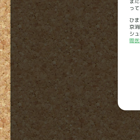
また
って
ひ
京消
シ
間医