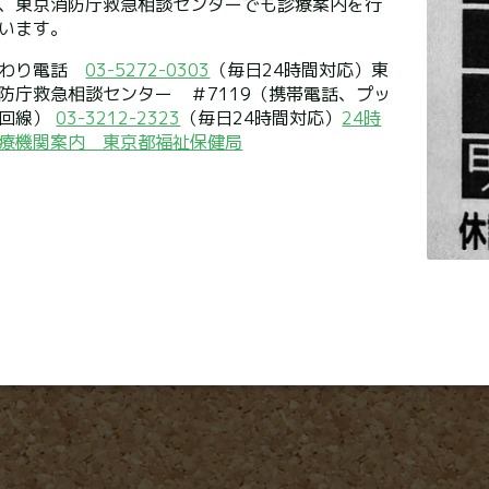
、東京消防庁救急相談センターでも診療案内を行
います。
まわり電話
03-5272-0303
（毎日24時間対応）東
防庁救急相談センター ＃7119（携帯電話、プッ
ュ回線）
03-3212-2323
（毎日24時間対応）
24時
療機関案内 東京都福祉保健局