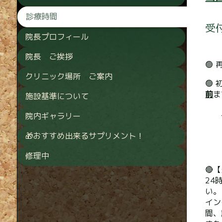
診療時間
受
院長プロフィール
院長 ご挨拶
🟢
クリニック場所 ご案内
🟢
前
施設基準について
院内ギャラリー
🎁おすすめ出来るサプリメント！
修理中
🔴
24
い。
イン
間、